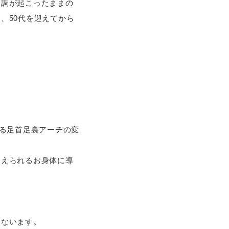
不調が起こったままの
、50代を迎えてから
。
よる足首足裏アーチの変
越えられるお身体に導
こないます。