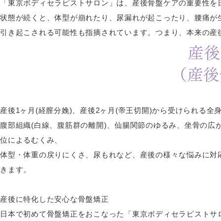
「東京ボディセラピストサロン」は、産後骨盤ケアの重要性を
状態が続くと、体型が崩れたり、尿漏れが起こったり、腰痛が
引き起こされる可能性も指摘されています。つまり、本来の産
産後
（産後
産後1ヶ月(経膣分娩)、産後2ヶ月(帝王切開)から受けられる全
腹部組織(白線、腹筋群の離開)、仙腸関節のゆるみ、坐骨の
位によるむくみ、
体型・体重の戻りにくさ、尿もれなど、産後の様々な悩みに対
きます。
産後に特化した安心な骨盤矯正
日本で初めて骨盤矯正をおこなった「東京ボディセラピストサ