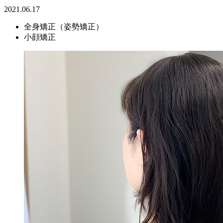
2021.06.17
全身矯正（姿勢矯正）
小顔矯正