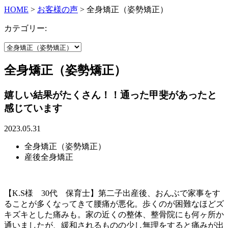
HOME
>
お客様の声
>
全身矯正（姿勢矯正）
カテゴリー:
全身矯正（姿勢矯正）
嬉しい結果がたくさん！！通った甲斐があったと
感じています
2023.05.31
全身矯正（姿勢矯正）
産後全身矯正
【K.S様 30代 保育士】第二子出産後、おんぶで家事をす
ることが多くなってきて腰痛が悪化。歩くのが困難なほどズ
キズキとした痛みも。家の近くの整体、整骨院にも何ヶ所か
通いましたが、緩和されるものの少し無理をすると痛みが出