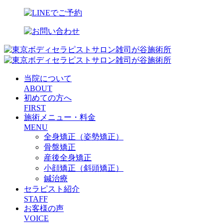
当院について
ABOUT
初めての方へ
FIRST
施術メニュー・料金
MENU
全身矯正（姿勢矯正）
骨盤矯正
産後全身矯正
小顔矯正（斜頭矯正）
鍼治療
セラピスト紹介
STAFF
お客様の声
VOICE